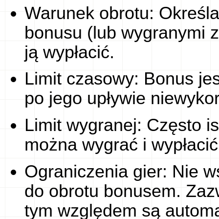
Warunek obrotu: Określa,
bonusu (lub wygranymi z
ją wypłacić.
Limit czasowy: Bonus je
po jego upływie niewykor
Limit wygranej: Często i
można wygrać i wypłacić
Ograniczenia gier: Nie w
do obrotu bonusem. Zazw
tym względem są automa