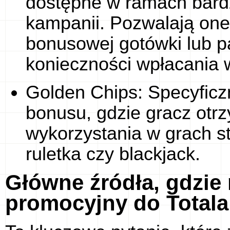
dostępne w ramach bard
kampanii. Pozwalają one 
bonusowej gotówki lub 
konieczności wpłacania 
Golden Chips: Specyficzn
bonusu, gdzie gracz otr
wykorzystania w grach st
ruletka czy blackjack.
Główne źródła, gdzie
promocyjny do Totala