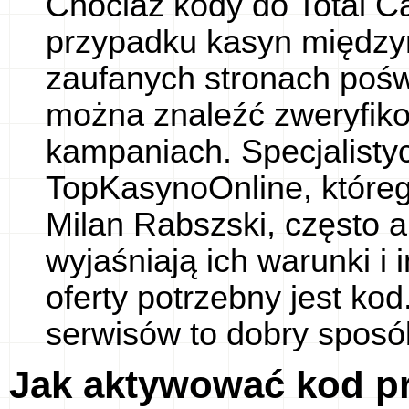
Chociaż kody do Total C
przypadku kasyn między
zaufanych stronach poś
można znaleźć zweryfiko
kampaniach. Specjalistyc
TopKasynoOnline, któreg
Milan Rabszski, często a
wyjaśniają ich warunki i 
oferty potrzebny jest kod
serwisów to dobry sposó
Jak aktywować kod p