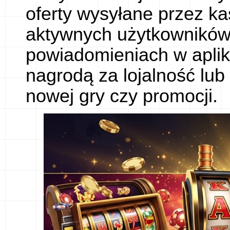
oferty wysyłane przez k
aktywnych użytkowników
powiadomieniach w aplik
nagrodą za lojalność lub
nowej gry czy promocji.