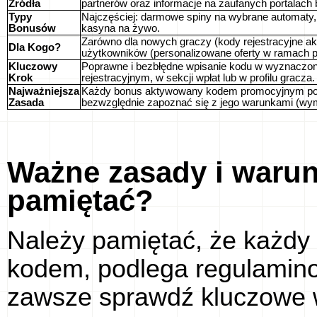
Źródła
partnerów oraz informacje na zaufanych portalach
Typy
Najczęściej: darmowe spiny na wybrane automaty,
Bonusów
kasyna na żywo.
Zarówno dla nowych graczy (kody rejestracyjne akt
Dla Kogo?
użytkowników (personalizowane oferty w ramach p
Kluczowy
Poprawne i bezbłędne wpisanie kodu w wyznaczonym
Krok
rejestracyjnym, w sekcji wpłat lub w profilu gracza.
Najważniejsza
Każdy bonus aktywowany kodem promocyjnym posi
Zasada
bezwzględnie zapoznać się z jego warunkami (wymag
Ważne zasady i warun
pamiętać?
Należy pamiętać, że każdy
kodem, podlega regulamino
zawsze sprawdź kluczowe 