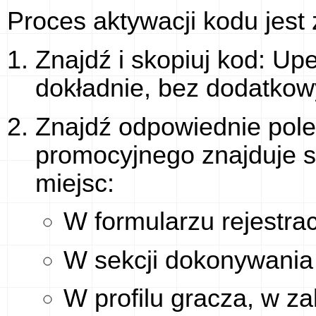
Proces aktywacji kodu jest
Znajdź i skopiuj kod: Up
dokładnie, bez dodatkow
Znajdź odpowiednie pole
promocyjnego znajduje s
miejsc:
W formularzu rejestra
W sekcji dokonywania
W profilu gracza, w z