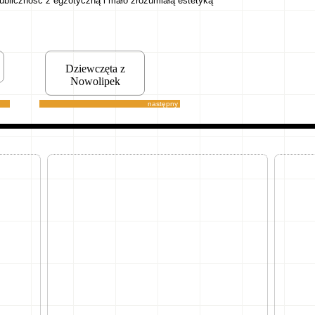
ubliczność z egzotyczną i mało zrozumiałą estetyką
Dziewczęta z
Nowolipek
następny