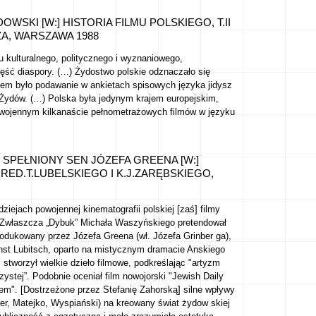
WSKI [W:] HISTORIA FILMU POLSKIEGO, T.II
TZA, WARSZAWA 1988
łu kulturalnego, politycznego i wyznaniowego,
ść diaspory. (…) Żydostwo polskie odznaczało się
m było podawanie w ankietach spisowych języka jidysz
Żydów. (…) Polska była jedynym krajem europejskim,
wojennym kilkanaście pełnometrażowych filmów w języku
, SPEŁNIONY SEN JÓZEFA GREENA [W:]
 RED.T.LUBELSKIEGO I K.J.ZARĘBSKIEGO,
ziejach powojennej kinematografii polskiej [zaś] filmy
. Zwłaszcza „Dybuk” Michała Waszyńskiego pretendował
rodukowany przez Józefa Greena (wł. Józefa Grinber ga),
rnst Lubitsch, oparto na mistycznym dramacie Anskiego
 stworzył wielkie dzieło filmowe, podkreślając "artyzm
rzystej”. Podobnie oceniał film nowojorski "Jewish Daily
m". [Dostrzeżone przez Stefanię Zahorską] silne wpływy
ttger, Matejko, Wyspiański) na kreowany świat żydow skiej