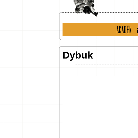
historia
ak
Dybuk