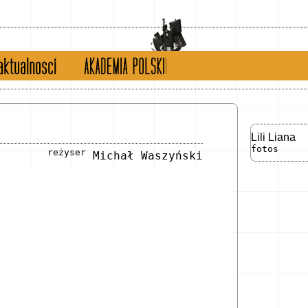
tualności
english version
Lili Liana
fotos
reżyser
Michał Waszyński