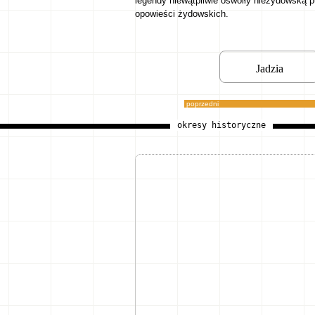
legendy niewątpliwie oswoiły nieżydowską p
opowieści żydowskich.
Jadzia
poprzedni
okresy historyczne