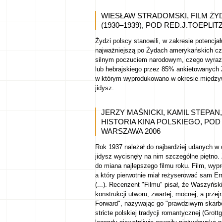
WIESŁAW STRADOMSKI, FILM ŻYDO
(1930–1939), POD RED.J.TOEPLI
Żydzi polscy stanowili, w zakresie potencja
najważniejszą po Żydach amerykańskich czę
silnym poczuciem narodowym, czego wyraze
lub hebrajskiego przez 85% ankietowanych 
w którym wyprodukowano w okresie między
jidysz.
JERZY MAŚNICKI, KAMIL STEPAN
HISTORIA KINA POLSKIEGO, POD
WARSZAWA 2006
Rok 1937 należał do najbardziej udanych w d
jidysz wycisnęły na nim szczególne piętno
do miana najlepszego filmu roku. Film, wyp
a który pierwotnie miał reżyserować sam E
(...). Recenzent "Filmu" pisał, że Waszyński
konstrukcji utworu, zwartej, mocnej, a przej
Forward", nazywając go "prawdziwym skarbe
stricte polskiej tradycji romantycznej (Gro