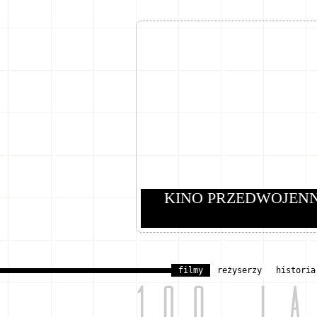
KINO PRZEDWOJEN
filmy
reżyserzy
historia