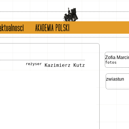
tualności
english version
Zofia Marc
fotos
reżyser
Kazimierz Kutz
zwiastun