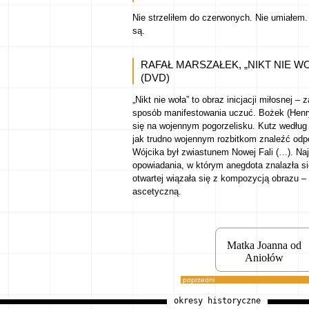
Nie strzeliłem do czerwonych. Nie umiałem.
są.
RAFAŁ MARSZAŁEK, „NIKT NIE WO
(DVD)
„Nikt nie woła” to obraz inicjacji miłosnej 
sposób manifestowania uczuć. Bożek (Henry
się na wojennym pogorzelisku. Kutz według
jak trudno wojennym rozbitkom znaleźć odpow
Wójcika był zwiastunem Nowej Fali (…). Naj
opowiadania, w którym anegdota znalazła się
otwartej wiązała się z kompozycją obrazu 
ascetyczną.
Matka Joanna od
Aniołów
poprzedni
okresy historyczne