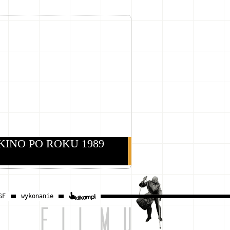
KINO PO ROKU 1989
SF
wykonanie
klikam.pl