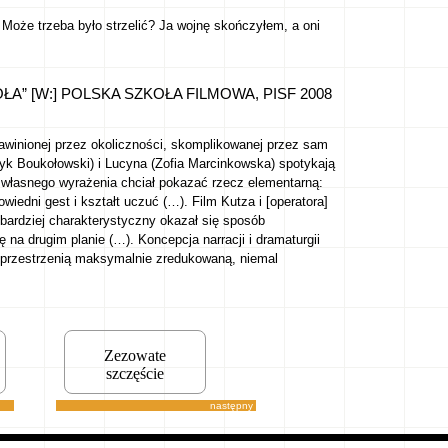
 Może trzeba było strzelić? Ja wojnę skończyłem, a oni
ŁA” [W:] POLSKA SZKOŁA FILMOWA, PISF 2008
– zawinionej przez okoliczności, skomplikowanej przez sam
k Boukołowski) i Lucyna (Zofia Marcinkowska) spotykają
 własnego wyrażenia chciał pokazać rzecz elementarną:
iedni gest i kształt uczuć (…). Film Kutza i [operatora]
bardziej charakterystyczny okazał się sposób
 na drugim planie (…). Koncepcja narracji i dramaturgii
– przestrzenią maksymalnie zredukowaną, niemal
Zezowate
szczęście
następny