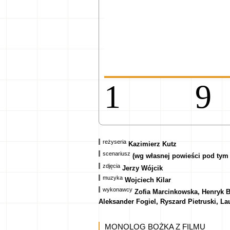
1
reżyseria
Kazimierz Kutz
scenariusz
(wg własnej powieści pod tym
zdjęcia
Jerzy Wójcik
muzyka
Wojciech Kilar
wykonawcy
Zofia Marcinkowska, Henryk B
Aleksander Fogiel, Ryszard Pietruski, La
MONOLOG BOŻKA Z FILMU