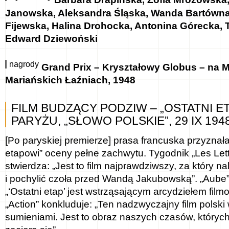
Barbara Drapińska, Zofia Mrozowska,
Janowska, Aleksandra Śląska, Wanda Bartówna
Fijewska, Halina Drohocka, Antonina Górecka, 
Edward Dziewoński
nagrody
Grand Prix – Kryształowy Globus – na 
Mariańskich Łaźniach, 1948
FILM BUDZĄCY PODZIW – „OSTATNI E
PARYŻU, „SŁOWO POLSKIE”, 29 IX 194
[Po paryskiej premierze] prasa francuska przyznał
etapowi” oceny pełne zachwytu. Tygodnik „Les Let
stwierdza: „Jest to film najprawdziwszy, za który 
i pochylić czoła przed Wandą Jakubowską”. „Aube”
„‘Ostatni etap’ jest wstrząsającym arcydziełem fil
„Action” konkluduje: „Ten nadzwyczajny film polski
sumieniami. Jest to obraz naszych czasów, któryc