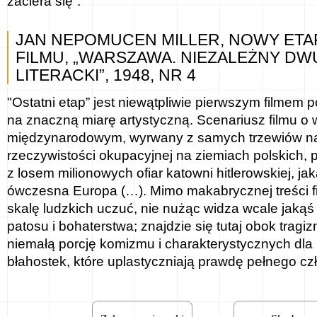
zaciera się”.
JAN NEPOMUCEN MILLER, NOWY ETA
FILMU, „WARSZAWA. NIEZALEŻNY D
LITERACKI”, 1948, NR 4
"Ostatni etap” jest niewątpliwie pierwszym filmem 
na znaczną miarę artystyczną. Scenariusz filmu o
międzynarodowym, wyrwany z samych trzewiów naj
rzeczywistości okupacyjnej na ziemiach polskich, 
z losem milionowych ofiar katowni hitlerowskiej, jak
ówczesna Europa (…). Mimo makabrycznej treści fi
skalę ludzkich uczuć, nie nużąc widza wcale jakąś
patosu i bohaterstwa; znajdzie się tutaj obok tragiz
niemałą porcję komizmu i charakterystycznych dla 
błahostek, które uplastyczniają prawdę pełnego cz