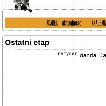
historia
aktualności
english 
Ostatni etap
reżyser
Wanda J