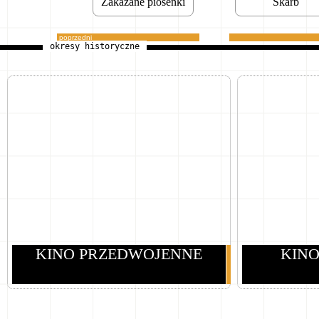
Zakazane piosenki
Skarb
poprzedni
okresy historyczne
KINO PRZEDWOJENNE
KIN