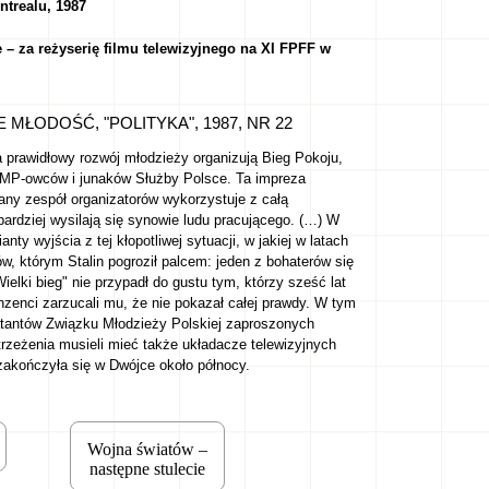
trealu, 1987
– za reżyserię filmu telewizyjnego na XI FPFF w
 MŁODOŚĆ, "POLITYKA", 1987, NR 22
 prawidłowy rozwój młodzieży organizują Bieg Pokoju,
MP-owców i junaków Służby Polsce. Ta impreza
rany zespół organizatorów wykorzystuje z całą
ardziej wysilają się synowie ludu pracującego. (…) W
y wyjścia z tej kłopotliwej sytuacji, w jakiej w latach
ców, którym Stalin pogroził palcem: jeden z bohaterów się
ielki bieg" nie przypadł do gustu tym, którzy sześć lat
nzenci zarzucali mu, że nie pokazał całej prawdy. W tym
atantów Związku Młodzieży Polskiej zaproszonych
strzeżenia musieli mieć także układacze telewizyjnych
zakończyła się w Dwójce około północy.
Wojna światów –
następne stulecie