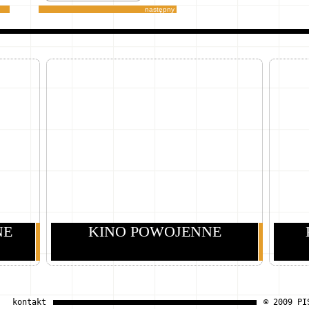
następny
NE
KINO POWOJENNE
kontakt
© 2009 PI