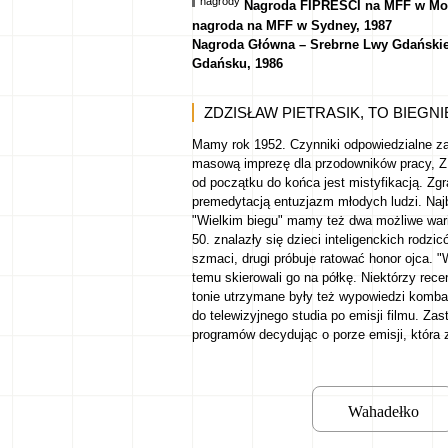
nagrody
Nagroda FIPRESCI na MFF w Mon
nagroda na MFF w Sydney, 1987
Nagroda Główna – Srebrne Lwy Gdańskie 
Gdańsku, 1986
ZDZISŁAW PIETRASIK, TO BIEGNIE
Mamy rok 1952. Czynniki odpowiedzialne za
masową imprezę dla przodowników pracy, Z
od początku do końca jest mistyfikacją. Zg
premedytacją entuzjazm młodych ludzi. Najb
"Wielkim biegu" mamy też dwa możliwe wariant
50. znalazły się dzieci inteligenckich rodzi
szmaci, drugi próbuje ratować honor ojca. "W
temu skierowali go na półkę. Niektórzy rece
tonie utrzymane były też wypowiedzi komb
do telewizyjnego studia po emisji filmu. Za
programów decydując o porze emisji, która 
Wahadełko