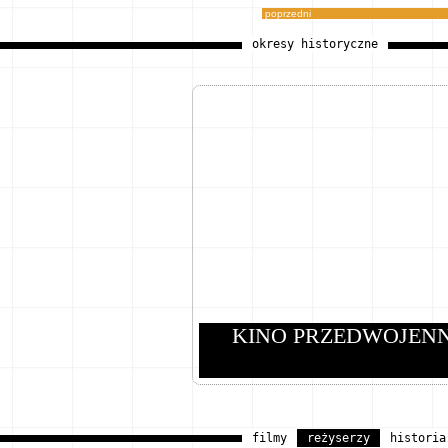
poprzedni
okresy historyczne
KINO PRZEDWOJEN
filmy
reżyserzy
historia