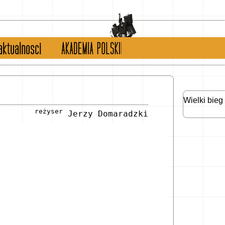
tualności
english version
Wielki bieg
reżyser
Jerzy Domaradzki