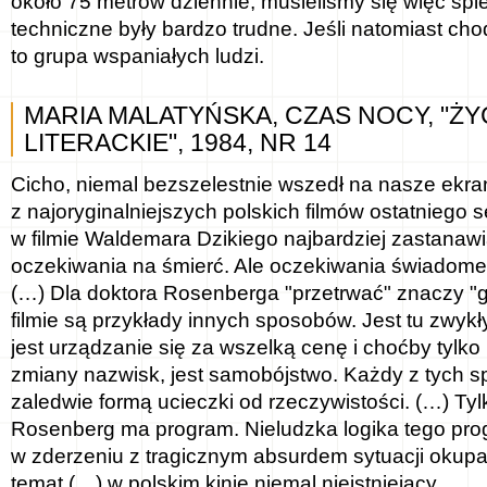
około 75 metrów dziennie, musieliśmy się więc spi
techniczne były bardzo trudne. Jeśli natomiast chod
to grupa wspaniałych ludzi.
MARIA MALATYŃSKA, CZAS NOCY, "ŻY
LITERACKIE", 1984, NR 14
Cicho, niemal bezszelestnie wszedł na nasze ekra
z najoryginalniejszych polskich filmów ostatniego 
w filmie Waldemara Dzikiego najbardziej zastanawi
oczekiwania na śmierć. Ale oczekiwania świadome
(…) Dla doktora Rosenberga "przetrwać" znaczy "
filmie są przykłady innych sposobów. Jest tu zwykły
jest urządzanie się za wszelką cenę i choćby tylko 
zmiany nazwisk, jest samobójstwo. Każdy z tych s
zaledwie formą ucieczki od rzeczywistości. (…) Tyl
Rosenberg ma program. Nieludzka logika tego pr
w zderzeniu z tragicznym absurdem sytuacji okupa
temat (…) w polskim kinie niemal nieistniejący.