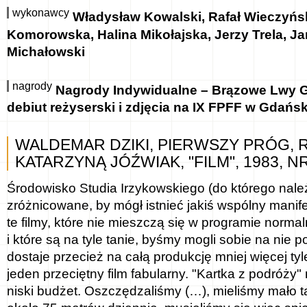
wykonawcy
Władysław Kowalski, Rafał Wieczyńsk
Komorowska, Halina Mikołajska, Jerzy Trela, J
Michałowski
nagrody
Nagrody Indywidualne – Brązowe Lwy G
debiut reżyserski i zdjęcia na IX FPFF w Gdańs
WALDEMAR DZIKI, PIERWSZY PRÓG,
KATARZYNĄ JÓŹWIAK, "FILM", 1983, N
Środowisko Studia Irzykowskiego (do którego należ
zróżnicowane, by mógł istnieć jakiś wspólny manif
te filmy, które nie mieszczą się w programie normal
i które są na tyle tanie, byśmy mogli sobie na nie p
dostaje przecież na całą produkcję mniej więcej tyle
jeden przeciętny film fabularny. "Kartka z podróży"
niski budżet. Oszczędzaliśmy (…), mieliśmy mało t