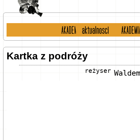
historia
aktualności
english 
Kartka z podróży
reżyser
Walde