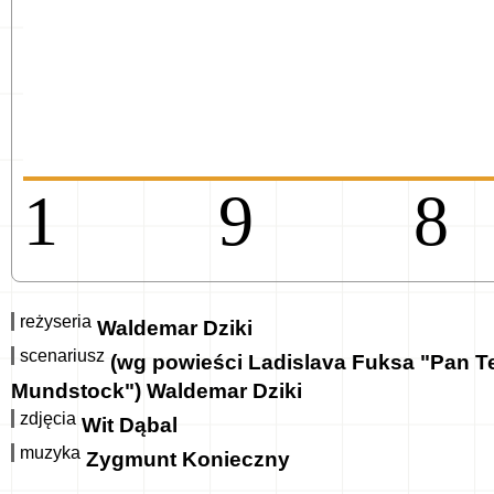
19
reżyseria
Waldemar Dziki
scenariusz
(wg powieści Ladislava Fuksa "Pan T
Mundstock") Waldemar Dziki
zdjęcia
Wit Dąbal
muzyka
Zygmunt Konieczny