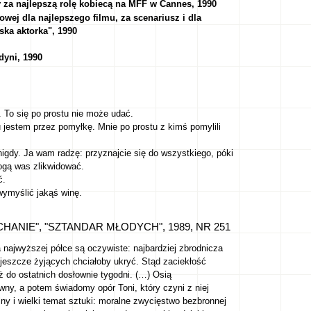
 za najlepszą rolę kobiecą na MFF w Cannes, 1990
wej dla najlepszego filmu, za scenariusz i dla
ska aktorka", 1990
dyni, 1990
 To się po prostu nie może udać.
tu jestem przez pomyłkę. Mnie po prostu z kimś pomylili
nigdy. Ja wam radzę: przyznajcie się do wszystkiego, póki
gą was zlikwidować.
ć.
wymyślić jakąś winę.
HANIE", "SZTANDAR MŁODYCH", 1989, NR 251
najwyższej półce są oczywiste: najbardziej zbrodnicza
iś jeszcze żyjących chciałoby ukryć. Stąd zaciekłość
ż do ostatnich dosłownie tygodni. (…) Osią
owny, a potem świadomy opór Toni, który czyni z niej
lny i wielki temat sztuki: moralne zwycięstwo bezbronnej