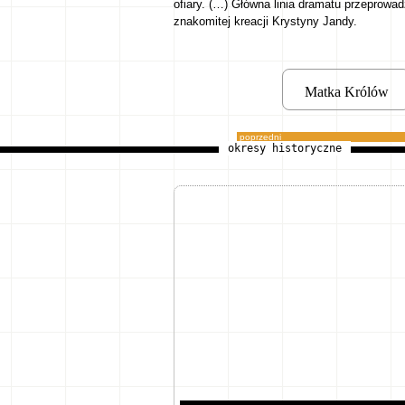
ofiary. (…) Główna linia dramatu przeprowa
znakomitej kreacji Krystyny Jandy.
Matka Królów
poprzedni
okresy historyczne