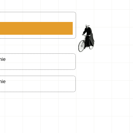
nie
nie