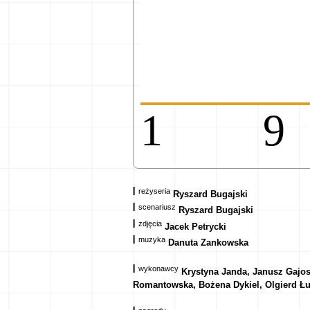
1
reżyseria
Ryszard Bugajski
scenariusz
Ryszard Bugajski
zdjęcia
Jacek Petrycki
muzyka
Danuta Zankowska
wykonawcy
Krystyna Janda, Janusz Gajo
Romantowska, Bożena Dykiel, Olgierd Ł