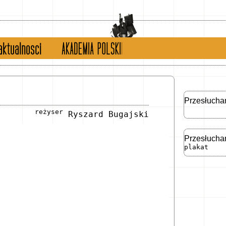
tualności
english version
Przesłucha
reżyser
Ryszard Bugajski
Przesłucha
plakat