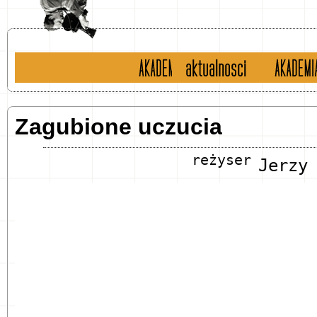
historia
aktualności
english 
Zagubione uczucia
reżyser
Jerzy