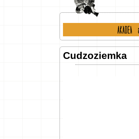
historia
ak
Cudzoziemka