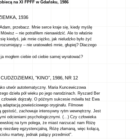
kobiecą na XI FPFF w Gdańsku, 1986
IEMKA, 1936
– Adam, przebacz. Mnie serce kraje się, kiedy myślę
Mówisz – nie potrafiłem nienawidzić. Ale to właśnie
się kiedyś, jak mnie ciężko, jak nieludzko było żyć
 rozumiejący – nie uratowałeś mnie, głupiej? Dlaczego
ja mogłem ciebie od ciebie samej wyratować?
UDZOZIEMKI, "KINO", 1986, NR 12
ko utwór autotematyczny. Maria Kuncewiczowa
szego dzieła pół wieku po jego narodzinach. Ryszard Ber
ko człowiek dojrzały. O późnym sukcesie mówiła też Ewa
ą adaptacją powieściowego oryginału. Filmowe
ą gęstość, zachowuje intensywny rytm wewnętrzny. Jest
elnymi odcieniami psychologicznymi. (…) Czy człowieka
iewskiej na tym polega, że miast narzucać nam Różę
ę niezdarę egzystencjalną, Różę złamaną, więc kolącą,
ścisku martwy, jednak palący przedmiot".