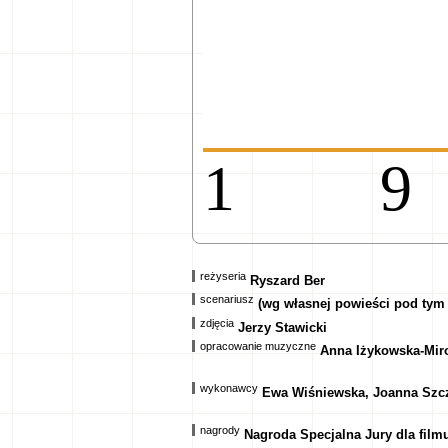
1
reżyseria
Ryszard Ber
scenariusz
(wg własnej powieści pod ty
zdjęcia
Jerzy Stawicki
opracowanie muzyczne
Anna Iżykowska-Mir
wykonawcy
Ewa Wiśniewska, Joanna Szcz
nagrody
Nagroda Specjalna Jury dla fil