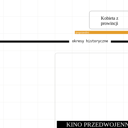
Kobieta z
prowincji
poprzedni
okresy historyczne
KINO PRZEDWOJEN