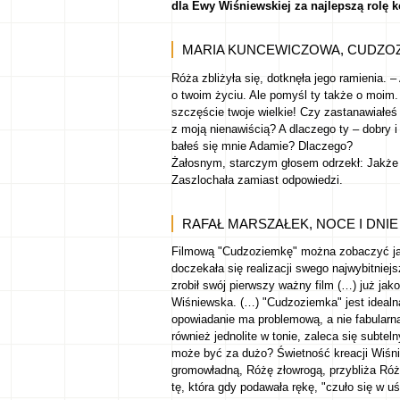
dla Ewy Wiśniewskiej za najlepszą rolę 
MARIA KUNCEWICZOWA, CUDZOZ
Róża zbliżyła się, dotknęła jego ramienia. 
o twoim życiu. Ale pomyśl ty także o moim. 
szczęście twoje wielkie! Czy zastanawiałeś 
z moją nienawiścią? A dlaczego ty – dobry i
bałeś się mnie Adamie? Dlaczego?
Żałosnym, starczym głosem odrzekł: Jakże 
Zaszlochała zamiast odpowiedzi.
RAFAŁ MARSZAŁEK, NOCE I DNIE C
Filmową "Cudzoziemkę" można zobaczyć ja
doczekała się realizacji swego najwybitniej
zrobił swój pierwszy ważny film (…) już ja
Wiśniewska. (…) "Cudzoziemka" jest idealn
opowiadanie ma problemową, a nie fabularn
również jednolite w tonie, zaleca się subt
może być za dużo? Świetność kreacji Wiśn
gromowładną, Różę złowrogą, przybliża Róż
tę, która gdy podawała rękę, "czuło się w u