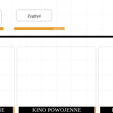
Zygfryd
następny
NE
KINO POWOJENNE