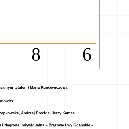
98
m samym tytułem) Maria Kuncewiczowa
onowicz
epkowska, Andrzej Precigs, Jerzy Kamas
mu i Nagroda Indywidualna – Brązowe Lwy Gdańskie –