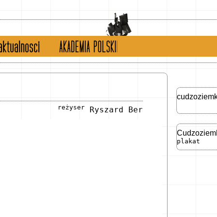
tualności
english version
cudzoziemk
reżyser
Ryszard Ber
Cudzoziem
plakat